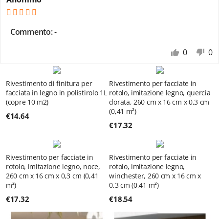
Commento:
-
0
0
Rivestimento di finitura per
Rivestimento per facciate in
facciata in legno in polistirolo 1L
rotolo, imitazione legno, quercia
(copre 10 m2)
dorata, 260 cm x 16 cm x 0,3 cm
(0,41 m²)
€
14.64
€
17.32
Rivestimento per facciate in
Rivestimento per facciate in
rotolo, imitazione legno, noce,
rotolo, imitazione legno,
260 cm x 16 cm x 0,3 cm (0,41
winchester, 260 cm x 16 cm x
m²)
0,3 cm (0,41 m²)
€
17.32
€
18.54