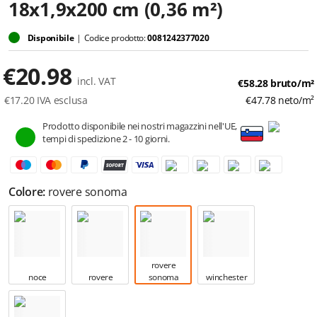
18x1,9x200 cm (0,36 m²)
Disponibile
|
Codice prodotto:
0081242377020
€
20.98
incl. VAT
€
58.28
bruto/m²
€
17.20
IVA esclusa
€
47.78
neto/m²
Prodotto disponibile nei nostri magazzini nell'UE,
tempi di spedizione 2 - 10 giorni.
Colore:
rovere sonoma
rovere
noce
rovere
sonoma
winchester