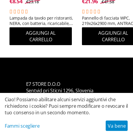
€
8.54
€
21.96
€
23.18
€
47.58
Lampada da tavolo per ristoranti,
Pannello di facciata WPC,
NERA, con batteria, ricaricabile,
219x26x2900 mm, ANTRAC
3600 mAh
(RAL 7016) (0,63 m²)
AGGIUNGI AL
AGGIUNGI AL
CARRELLO
CARRELLO
E7 STORE D.O.O
Sentvid pri Sticni 1296, Slovenia
Numero di registrazione: 9672125000
Ciao! Possiamo abilitare alcuni servizi aggiuntivi che
Codice fiscale: SI22803530
richiedono i cookie? Puoi sempre modificare o revocare il
tuo consenso in un secondo momento.
Fammi scegliere
Va bene