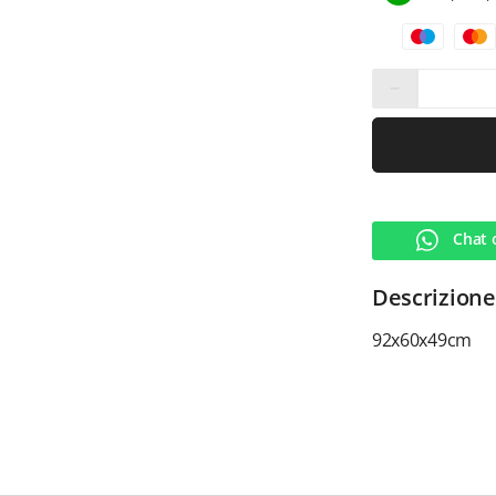
−
Chat 
Descrizione
92x60x49cm