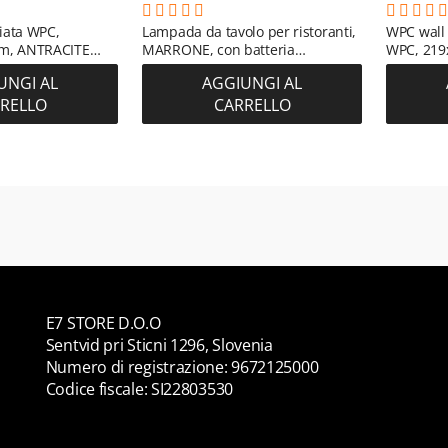
ciata WPC,
Lampada da tavolo per ristoranti,
WPC wall 
m, ANTRACITE
MARRONE, con batteria
WPC, 219
 m²)
ricaricabile, 3600 mAh
m2)
UNGI AL
AGGIUNGI AL
RELLO
CARRELLO
E7 STORE D.O.O
Sentvid pri Sticni 1296, Slovenia
Numero di registrazione: 9672125000
Codice fiscale: SI22803530