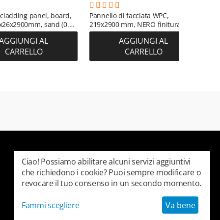
cladding panel, board,
Pannello di facciata WPC,
Pan
x26x2900mm, sand (0.63
219x2900 mm, NERO finitura
TEA
liscia (0,63 m²)
leg
AGGIUNGI AL
AGGIUNGI AL
bic
CARRELLO
CARRELLO
Ciao! Possiamo abilitare alcuni servizi aggiuntivi
che richiedono i cookie? Puoi sempre modificare o
revocare il tuo consenso in un secondo momento.
Fammi scegliere
Va bene