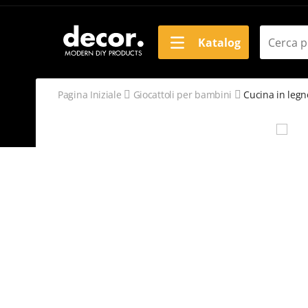
Katalog
Pagina Iniziale
Giocattoli per bambini
Cucina in leg