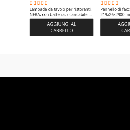
Lampada da tavolo per ristoranti,
Pannello di fac
NERA, con batteria, ricaricabile,
219x26x2900 m
3600 mAh
(RAL 7016) (0,63
AGGIUNGI AL
AGGI
CARRELLO
CAR