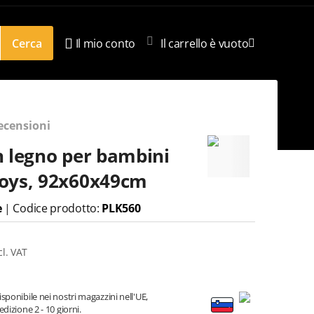
Cerca
Il mio conto
Il carrello è vuoto
ecensioni
n legno per bambini
oys, 92x60x49cm
e
|
Codice prodotto:
PLK560
cl. VAT
sponibile nei nostri magazzini nell'UE,
dizione 2 - 10 giorni.