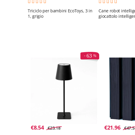
Triciclo per bambini EcoToys, 3 in
Cane robot intelli
1, grigio
giocattolo intellig
bambini, telecom
63
€
8.54
€
21.96
€
23.18
€
47.5