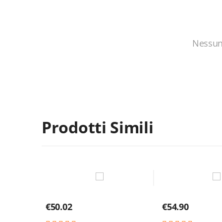
Nessun
Prodotti Simili
€
50.02
€
54.90