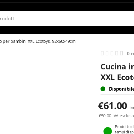
no per bambini XXL Ecotoys, 92x60x49cm
0 r
Cucina i
XXL Ecot
Disponibil
€
61.00
in
€
50.00
IVA esclusa
Prodotto di
tempi di spe