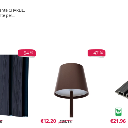
gente CHARLIE,
ente per
ando
54
47
€
12.20
€
21.96
8
€
23.18