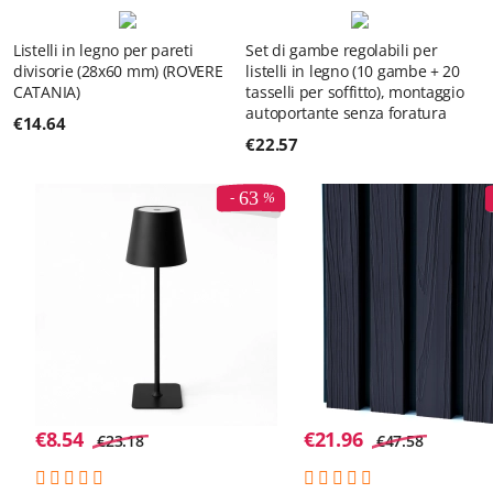
Listelli in legno per pareti
Set di gambe regolabili per
divisorie (28x60 mm) (ROVERE
listelli in legno (10 gambe + 20
CATANIA)
tasselli per soffitto), montaggio
autoportante senza foratura
€
14.64
€
22.57
63
€
8.54
€
21.96
€
23.18
€
47.58