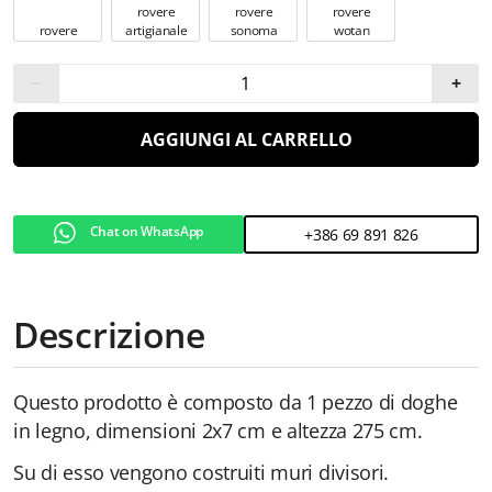
rovere
rovere
rovere
rovere
artigianale
sonoma
wotan
−
+
AGGIUNGI AL CARRELLO
Chat on WhatsApp
+386 69 891 826
Descrizione
Questo prodotto è composto da 1 pezzo di doghe
in legno, dimensioni 2x7 cm e altezza 275 cm.
Su di esso vengono costruiti muri divisori.