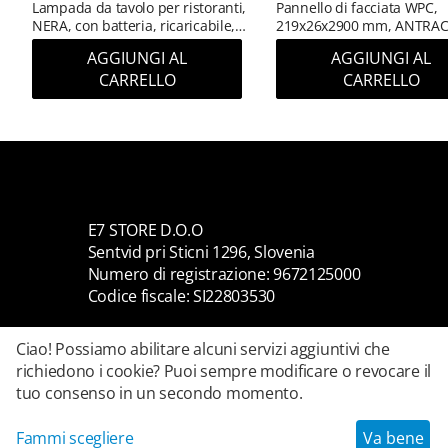
Lampada da tavolo per ristoranti,
Pannello di facciata WPC,
NERA, con batteria, ricaricabile,
219x26x2900 mm, ANTRAC
3600 mAh
(RAL 7016) (0,63 m²)
AGGIUNGI AL
AGGIUNGI AL
CARRELLO
CARRELLO
E7 STORE D.O.O
Sentvid pri Sticni 1296, Slovenia
Numero di registrazione: 9672125000
Codice fiscale: SI22803530
Ciao! Possiamo abilitare alcuni servizi aggiuntivi che
richiedono i cookie? Puoi sempre modificare o revocare il
tuo consenso in un secondo momento.
Fammi scegliere
Va bene