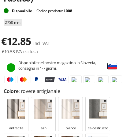
Disponibile
|
Codice prodotto:
L008
2750 mm
€
12.85
incl. VAT
€
10.53
IVA esclusa
Disponibile nel nostro magazzino in Slovenia,
consegna in 1-7 giorni.
Colore:
rovere artigianale
antracite
ash
bianco
calcestruzzo