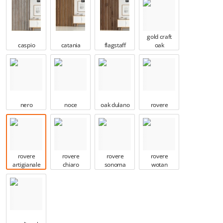
gold craft
caspio
catania
flagstaff
oak
nero
noce
oak dulano
rovere
rovere
rovere
rovere
rovere
artigianale
chiaro
sonoma
wotan