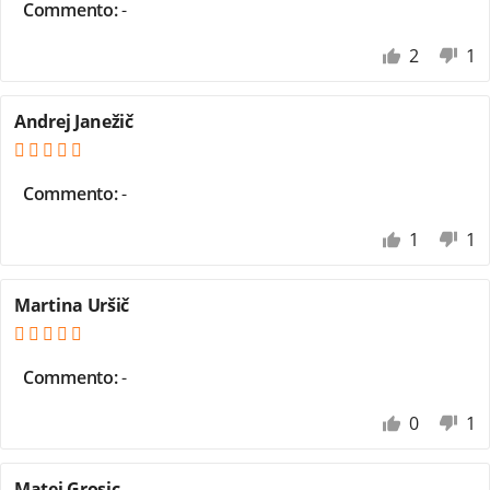
Commento:
-
2
1
Andrej Janežič
Commento:
-
1
1
Martina Uršič
Commento:
-
0
1
Matej Grosic