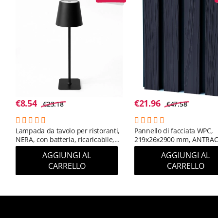
€
8.54
€
21.96
€
23.18
€
47.58
Lampada da tavolo per ristoranti,
Pannello di facciata WPC,
NERA, con batteria, ricaricabile,
219x26x2900 mm, ANTRAC
3600 mAh
(RAL 7016) (0,63 m²)
AGGIUNGI AL
AGGIUNGI AL
CARRELLO
CARRELLO