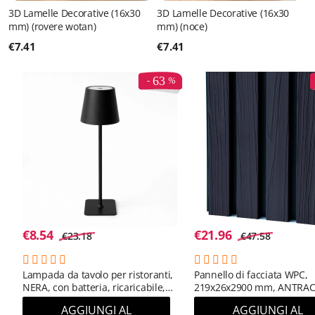
3D Lamelle Decorative (16x30
3D Lamelle Decorative (16x30
mm) (rovere wotan)
mm) (noce)
€
7.41
€
7.41
63
€
8.54
€
21.96
€
23.18
€
47.58
Lampada da tavolo per ristoranti,
Pannello di facciata WPC,
NERA, con batteria, ricaricabile,
219x26x2900 mm, ANTRAC
3600 mAh
(RAL 7016) (0,63 m²)
AGGIUNGI AL
AGGIUNGI AL