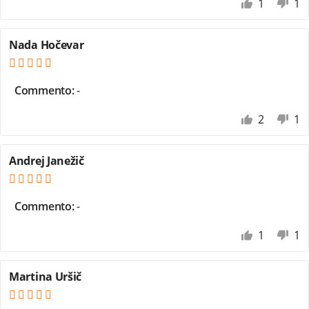
1
1
Nada Hočevar
Commento:
-
2
1
Andrej Janežič
Commento:
-
1
1
Martina Uršič