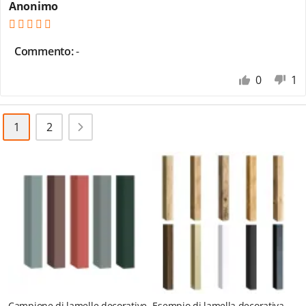
Anonimo
Commento:
-
0
1
1
2
Campione di lamelle decorative
Esempio di lamella decorativa