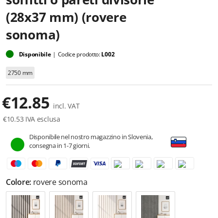
(28x37 mm) (rovere
sonoma)
Disponibile
|
Codice prodotto:
L002
2750 mm
€
12.85
incl. VAT
€
10.53
IVA esclusa
Disponibile nel nostro magazzino in Slovenia,
consegna in 1-7 giorni.
Colore:
rovere sonoma