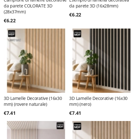
da parete COLORATE 3D
da parete 3D (16x28mm)
(28x37mm)
€
6.22
€
6.22
3D Lamelle Decorative (16x30
3D Lamelle Decorative (16x30
mm) (rovere naturale)
mm) (nero)
€
7.41
€
7.41