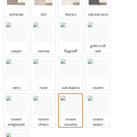
antracite
ash
bianco
calcestruzzo
gold craft
caspio
catania
flagstaff
oak
nero
noce
oak dulano
rovere
rovere
rovere
rovere
rovere
artigianale
chiaro
sonoma
wotan