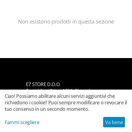
Non esistono prodotti in questa sezione
E7 STORE D.O.O
Sentvid pri Sticni 1296, Slovenia
Ciao! Possiamo abilitare alcuni servizi aggiuntivi che
Numero di registrazione: 9672125000
richiedono i cookie? Puoi sempre modificare o revocare il
Codice fiscale: SI22803530
tuo consenso in un secondo momento.
Fammi scegliere
Va bene