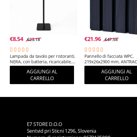
€
8.54
€
21.96
€
23.18
€
47.58
Lampada da tavolo per ristoranti,
Pannello di facciata WPC,
NERA, con batteria, ricaricabile,
219x26x2900 mm, ANTRAC
3600 mAh
(RAL 7016) (0,63 m²)
AGGIUNGI AL
AGGIUNGI AL
CARRELLO
CARRELLO
E7 STORE D.O.O
Sentvid pri Sticni 1296, Slovenia