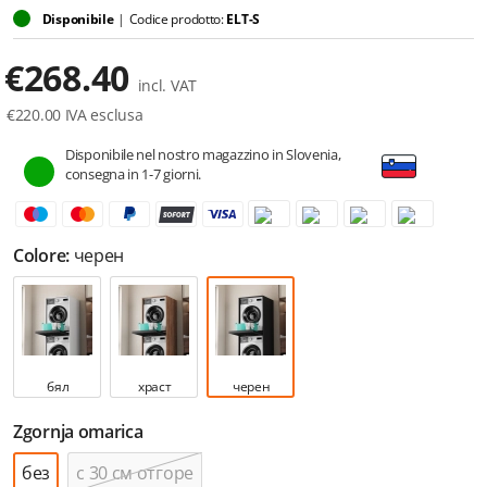
Disponibile
|
Codice prodotto:
ELT-S
€
268.40
incl. VAT
€
220.00
IVA esclusa
Disponibile nel nostro magazzino in Slovenia,
consegna in 1-7 giorni.
Colore:
черен
бял
храст
черен
Zgornja omarica
без
с 30 см отгоре