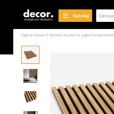
Katalog
Pagina Iniziale
Pannelli Acustici in Legno Fonoassorben