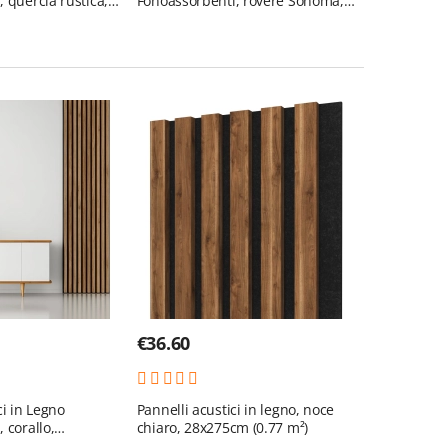
 quercia rustica,
Fonoassorbenti, rovere Sonoma,
 m²)
30x275 cm (0,82 m²)
€
36.60
ci in Legno
Pannelli acustici in legno, noce
 corallo,
chiaro, 28x275cm (0.77 m²)
 m²)