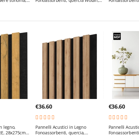
overe sonoma,
Fonoassorbenti, quercia Wotan,
Fonoassorbenti,
28x275cm (0.77 m²)
28x275cm (0.77
€
36.60
€
36.60
n legno,
Pannelli Acustici in Legno
Pannelli Acusti
E, 28x275cm
Fonoassorbenti, quercia,
Fonoassorbenti,
28x275cm (0.77 m²)
28x275cm (0.77