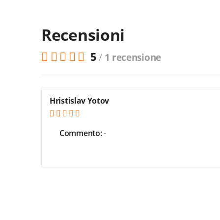
Recensioni
5
/
1 recensione
Hristislav Yotov
Commento:
-