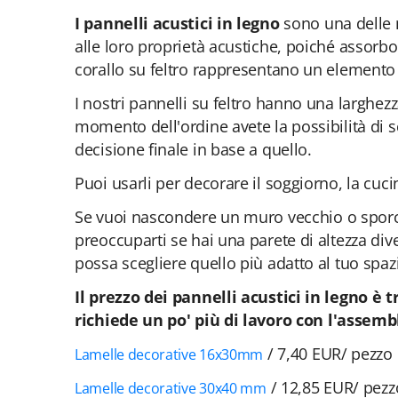
I pannelli acustici in legno
sono una delle m
alle loro proprietà acustiche, poiché assorb
corallo su feltro rappresentano un elemento o
I nostri pannelli su feltro hanno una larghe
momento dell'ordine avete la possibilità di s
decisione finale in base a quello.
Puoi usarli per decorare il soggiorno, la cuci
Se vuoi nascondere un muro vecchio o sporco 
preoccuparti se hai una parete di altezza div
possa scegliere quello più adatto al tuo spaz
Il prezzo dei pannelli acustici in legno è 
richiede un po' più di lavoro con l'assemb
/ 7,40 EUR/ pezzo
Lamelle decorative 16x30mm
/ 12,85 EUR/ pezz
Lamelle decorative 30x40 mm