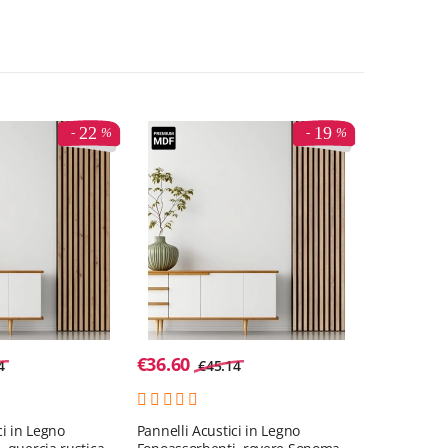
22
19
€
36.60
4
€
45.14
ci in Legno
Pannelli Acustici in Legno