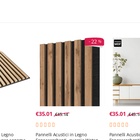
22
€
35.01
€
35.01
€
45.14
€
45.1
n Legno
Pannelli Acustici in Legno
Pannelli Acusti