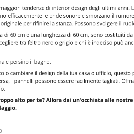
aggiori tendenze di interior design degli ultimi anni. 
ono efficacemente le onde sonore e smorzano il rumore n
riginale per rifinire la stanza. Possono svolgere il ruol
zza di 60 cm e una lunghezza di 60 cm, sono costituiti d
cegliere tra feltro nero o grigio e chi è indeciso può a
na e persino il bagno.
o cambiare il design della tua casa o ufficio, questo pr
ersa, i pannelli possono essere facilmente tagliati. Offr
io.
troppo alto per te?
Allora dai un'occhiata alle nostr
laggio.
o