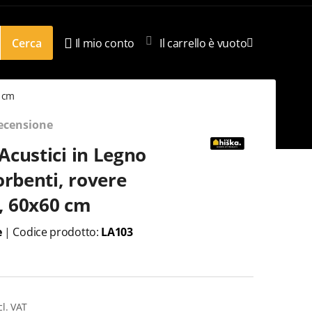
Cerca
Il mio conto
Il carrello è vuoto
0 cm
recensione
Acustici in Legno
rbenti, rovere
, 60x60 cm
e
|
Codice prodotto:
LA103
cl. VAT