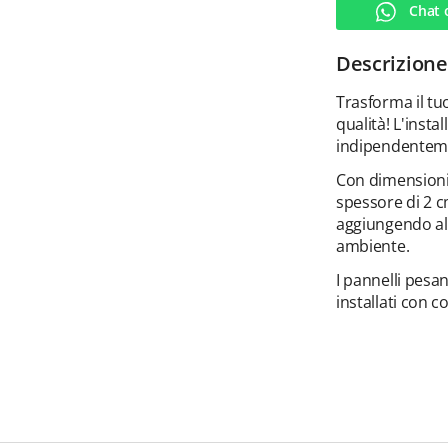
Chat 
Descrizione
Trasforma il tuo
qualità! L'insta
indipendenteme
Con dimensioni 
spessore di 2 c
aggiungendo all
ambiente.
I pannelli pesa
installati con c