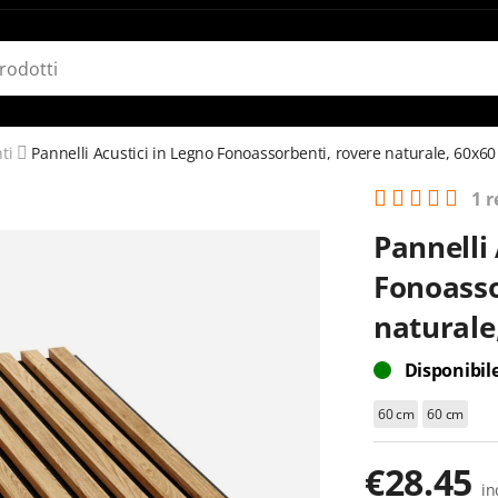
ti
Pannelli Acustici in Legno Fonoassorbenti, rovere naturale, 60x6
1 
Pannelli 
Fonoasso
naturale
Disponibil
60 cm
60 cm
€
28.45
in