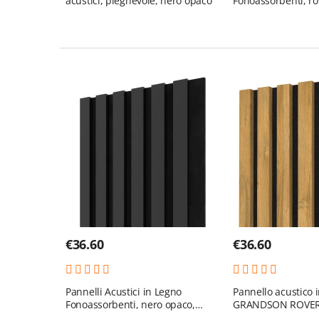
acustici, pieghevole, nero opaco
Fonoassorbenti, r
60x60cm
€
36.60
€
36.60
Pannelli Acustici in Legno
Pannello acustico i
Fonoassorbenti, nero opaco,
GRANDSON ROVER
28x275cm (0.77 m²)
(0.77 m²)