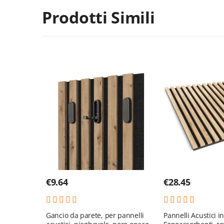
Prodotti Simili
€
9.64
€
28.45
Gancio da parete, per pannelli
Pannelli Acustici i