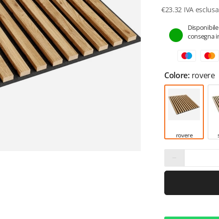
€
23.32
IVA esclusa
Disponibile
consegna in
Colore:
rovere
rovere
−