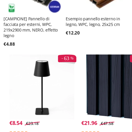
[CAMPIONE] Pannello di
Esempio pannello esterno in
facciata per esterni, WPC,
legno, WPC, legno, 25x25 cm
219x2900 mm, NERO, effetto
€
12.20
legno
€
4.88
63
€
8.54
€
21.96
€
23.18
€
47.58