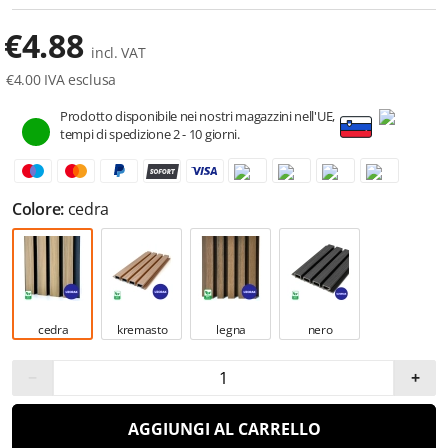
€
4.88
incl. VAT
€
4.00
IVA esclusa
Prodotto disponibile nei nostri magazzini nell'UE,
tempi di spedizione 2 - 10 giorni.
Colore:
cedra
cedra
kremasto
legna
nero
−
+
AGGIUNGI AL CARRELLO