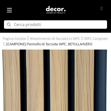
Pagina Iniziale
Rivestimento di facciata in WPC
WPC Campioni
[CAMPIONE] Pannello di facciata WPC, BETULLA/NERO