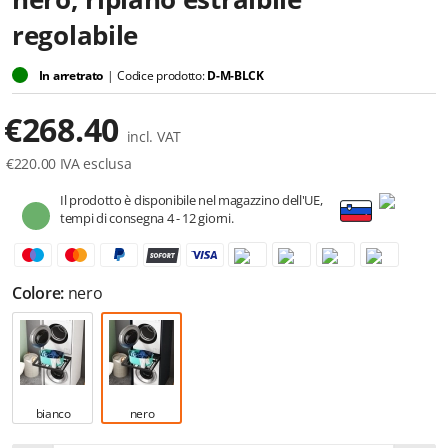
regolabile
In arretrato
|
Codice prodotto:
D-M-BLCK
€
268.40
incl. VAT
€
220.00
IVA esclusa
Il prodotto è disponibile nel magazzino dell'UE,
tempi di consegna 4 - 12 giorni.
Colore:
nero
bianco
nero