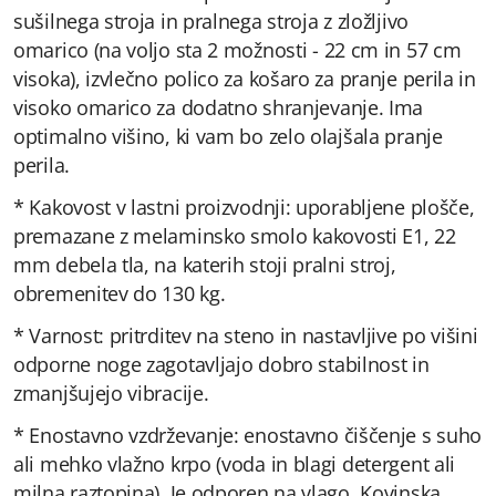
sušilnega stroja in pralnega stroja z zložljivo
omarico (na voljo sta 2 možnosti - 22 cm in 57 cm
visoka), izvlečno polico za košaro za pranje perila in
visoko omarico za dodatno shranjevanje. Ima
optimalno višino, ki vam bo zelo olajšala pranje
perila.
* Kakovost v lastni proizvodnji: uporabljene plošče,
premazane z melaminsko smolo kakovosti E1, 22
mm debela tla, na katerih stoji pralni stroj,
obremenitev do 130 kg.
* Varnost: pritrditev na steno in nastavljive po višini
odporne noge zagotavljajo dobro stabilnost in
zmanjšujejo vibracije.
* Enostavno vzdrževanje: enostavno čiščenje s suho
ali mehko vlažno krpo (voda in blagi detergent ali
milna raztopina). Je odporen na vlago. Kovinska