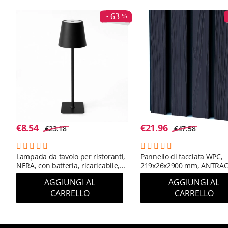
63
€
8.54
€
21.96
€
23.18
€
47.58
Lampada da tavolo per ristoranti,
Pannello di facciata WPC,
NERA, con batteria, ricaricabile,
219x26x2900 mm, ANTRAC
3600 mAh
(RAL 7016) (0,63 m²)
AGGIUNGI AL
AGGIUNGI AL
CARRELLO
CARRELLO