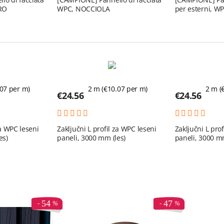
RO
WPC, NOCCIOLA
per esterni, W
NERO, effetto 
.07
per m)
2 m (€
10.07
per m)
2 m (
€
24.56
€
24.56
za WPC leseni
Zaključni L profil za WPC leseni
Zaključni L pro
es)
paneli, 3000 mm (les)
paneli, 3000 mm
54
47