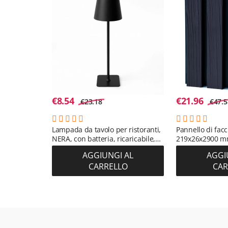
€
8.54
€
21.96
€
23.18
€
47.5
Lampada da tavolo per ristoranti,
Pannello di fac
NERA, con batteria, ricaricabile,
219x26x2900 m
3600 mAh
(RAL 7016) (0,63
AGGIUNGI AL
AGGI
CARRELLO
CAR