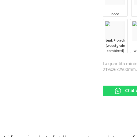
noce
teak + black
(wood grain
combined)
w
La quantità minim
219x26x2900mm, 
Chat 