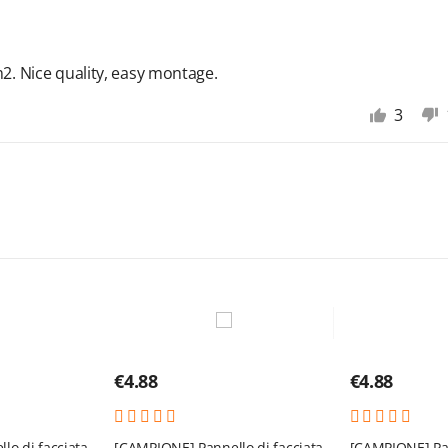
 m2. Nice quality, easy montage.
3
€
4.88
€
4.88
lo di facciata
[CAMPIONE] Pannello di facciata
[CAMPIONE] Pan