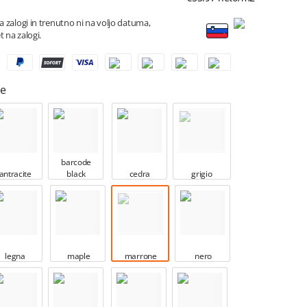
na zalogi in trenutno ni na voljo datuma,
t na zalogi.
e
barcode
antracite
black
cedra
grigio
legna
maple
marrone
nero