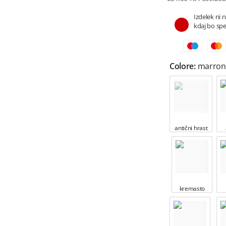
Izdelek ni 
kdaj bo spe
Colore:
marron
antični hrast
kremasto