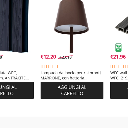
€
12.20
€
21.96
8
€
23.18
ciata WPC,
Lampada da tavolo per ristoranti,
WPC wall 
m, ANTRACITE
MARRONE, con batteria
WPC, 219
 m²)
ricaricabile, 3600 mAh
m2)
UNGI AL
AGGIUNGI AL
RELLO
CARRELLO