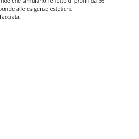
de che simulano l'effetto di profili da 36
sponde alle esigenze estetiche
facciata.