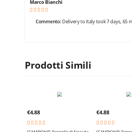
Marco Bianchi
Commento:
Delivery to Italy took 7 days, 65
Prodotti Simili
€
4.88
€
4.88
[CAMPIONE] Pannello di facciata
[CAMPIONE] Pannel