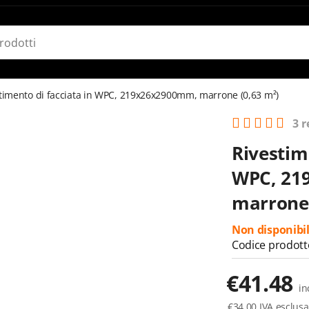
timento di facciata in WPC, 219x26x2900mm, marrone (0,63 m²)
3 r
Rivestim
WPC, 21
marrone 
Non disponibi
Codice prodott
€
41.48
in
€
34.00
IVA esclusa