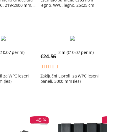
PC, 219x2900 mm,
legno, WPC, legno, 25x25 cm
legno
€
10.07
per m)
2 m (€
10.07
per m)
€
24.56
fil za WPC leseni
Zaključni L profil za WPC leseni
 (les)
paneli, 3000 mm (les)
45
45