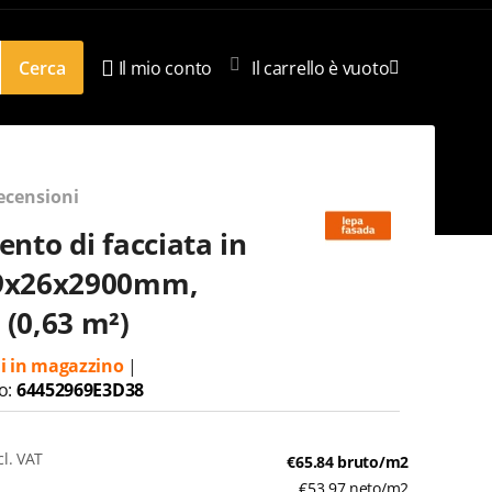
Cerca
Il mio conto
Il carrello è vuoto
ecensioni
ento di facciata in
9x26x2900mm,
(0,63 m²)
li in magazzino
|
o:
64452969E3D38
cl. VAT
€
65.84
bruto/m2
€
53.97
neto/m2