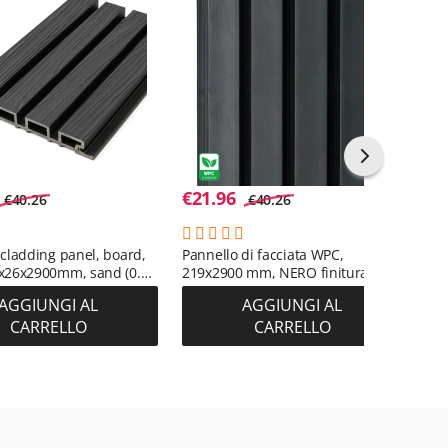
€
21.96
€
2
€
40.26
€
40.26
cladding panel, board,
Pannello di facciata WPC,
Pan
x26x2900mm, sand (0.63
219x2900 mm, NERO finitura
TEA
liscia (0,63 m²)
leg
AGGIUNGI AL
AGGIUNGI AL
bic
CARRELLO
CARRELLO