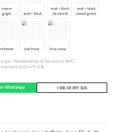
rovere
teak + black
teak + black
grigio
teak + black
(brushed)
(wood grain)
inchester
zlati hrast
črna ravna
a per "Rivestimento di facciata in WPC,
marrone (0,63 m²)" è
5
.
on WhatsApp
+386 69 891 826