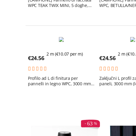
WPC TEAK TWIX MINI, 5 doghe,
WPC, BETULLA/NE
217x2900 mm, finitura spazzolata
2 m (€
10.07
per m)
2 m (€
10
€
24.56
€
24.56
Profilo ad L di finitura per
Zaključni L profil 
pannelli in legno WPC, 3000 mm
paneli, 3000 mm (l
(legno)
63