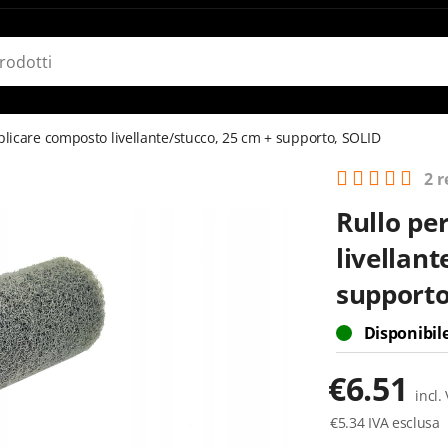
plicare composto livellante/stucco, 25 cm + supporto, SOLID
2 r
Rullo pe
livellant
supporto
Disponibil
€
6.51
incl.
€
5.34
IVA esclusa