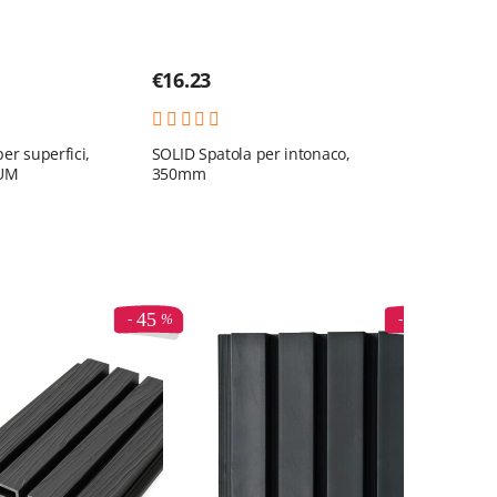
€
16.23
er superfici,
SOLID Spatola per intonaco,
UM
350mm
45
45