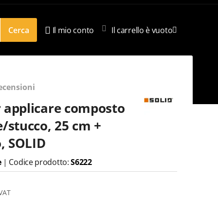
Cerca
Il mio conto
Il carrello è vuoto
ecensioni
r applicare composto
e/stucco, 25 cm +
, SOLID
e
|
Codice prodotto:
S6222
 VAT