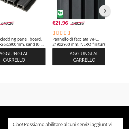
€
21.96
€
2
€
40.26
€
40.26
cladding panel, board,
Pannello di facciata WPC,
Pan
x26x2900mm, sand (0.63
219x2900 mm, NERO finitura
TEA
liscia (0,63 m²)
leg
AGGIUNGI AL
AGGIUNGI AL
bic
CARRELLO
CARRELLO
Ciao! Possiamo abilitare alcuni servizi aggiuntivi