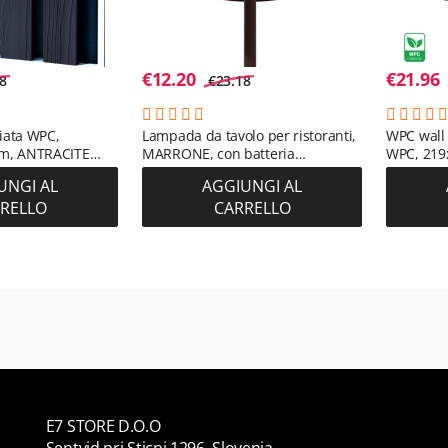
€
12.20
€
21.96
8
€
23.18
ciata WPC,
Lampada da tavolo per ristoranti,
WPC wall 
m, ANTRACITE
MARRONE, con batteria
WPC, 219
 m²)
ricaricabile, 3600 mAh
m2)
UNGI AL
AGGIUNGI AL
RELLO
CARRELLO
E7 STORE D.O.O