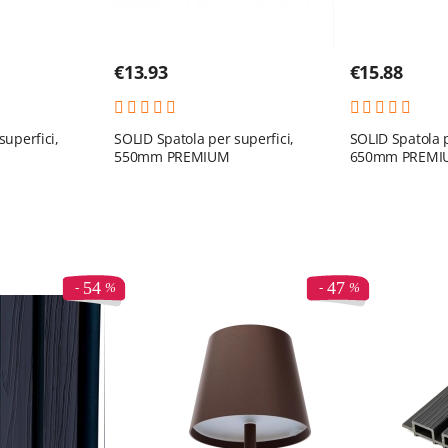
€
13.93
€
15.88
superfici,
SOLID Spatola per superfici,
SOLID Spatola p
550mm PREMIUM
650mm PREMI
54
47