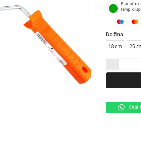
Prodotto di
tempi di spe
Dolžina
18 cm
25 c
−
Chat 