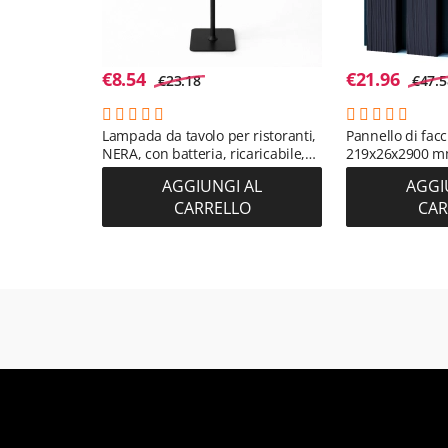
€
8.54
€
21.96
€
23.18
€
47.5
Lampada da tavolo per ristoranti,
Pannello di fac
NERA, con batteria, ricaricabile,
219x26x2900 m
3600 mAh
(RAL 7016) (0,63
AGGIUNGI AL
AGGI
CARRELLO
CAR