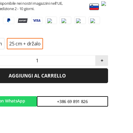
sponibile nei nostri magazzini nell'UE,
dizione 2 - 10 giorni.
m
25 cm + držalo
+
AGGIUNGI AL CARRELLO
on WhatsApp
+386 69 891 826