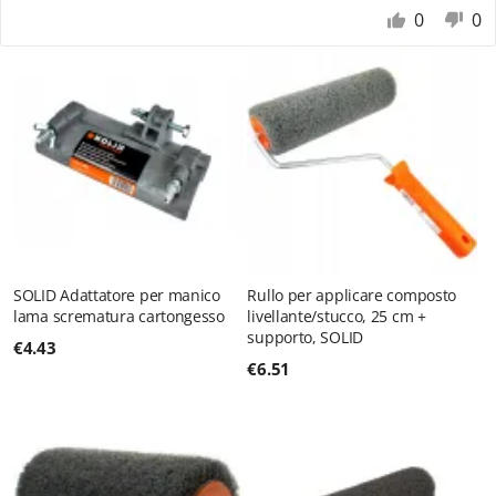
0
0
SOLID Adattatore per manico
Rullo per applicare composto
lama scrematura cartongesso
livellante/stucco, 25 cm +
supporto, SOLID
€
4.43
€
6.51