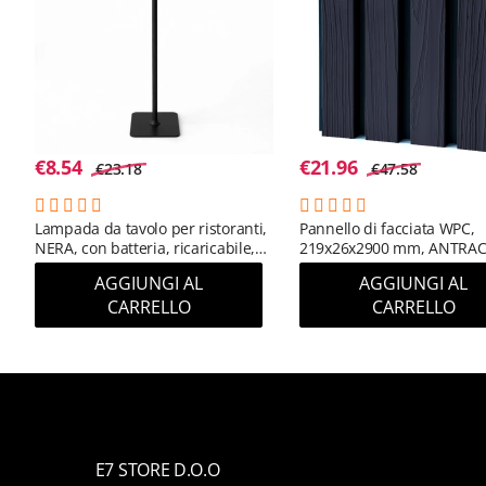
€
8.54
€
21.96
€
23.18
€
47.58
Lampada da tavolo per ristoranti,
Pannello di facciata WPC,
NERA, con batteria, ricaricabile,
219x26x2900 mm, ANTRAC
3600 mAh
(RAL 7016) (0,63 m²)
AGGIUNGI AL
AGGIUNGI AL
CARRELLO
CARRELLO
E7 STORE D.O.O