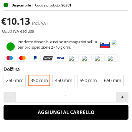
Disponibile
|
Codice prodotto:
S6351
€
10.13
incl. VAT
€
8.30
IVA esclusa
Prodotto disponibile nei nostri magazzini nell'UE,
tempi di spedizione 2 - 10 giorni.
Dolžina
250 mm
350 mm
450 mm
550 mm
650 mm
−
+
AGGIUNGI AL CARRELLO