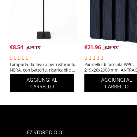
€
8.54
€
21.96
€
23.18
€
47.58
Lampada da tavolo per ristoranti,
Pannello di facciata WPC,
NERA, con batteria, ricaricabile,
219x26x2900 mm, ANTRAC
3600 mAh
(RAL 7016) (0,63 m²)
AGGIUNGI AL
AGGIUNGI AL
CARRELLO
CARRELLO
E7 STORE D.O.O