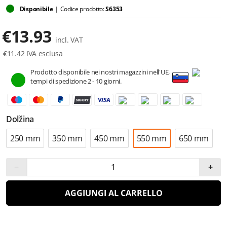
Disponibile
|
Codice prodotto:
S6353
€
13.93
incl. VAT
€
11.42
IVA esclusa
Prodotto disponibile nei nostri magazzini nell'UE,
tempi di spedizione 2 - 10 giorni.
Dolžina
250 mm
350 mm
450 mm
550 mm
650 mm
−
+
AGGIUNGI AL CARRELLO