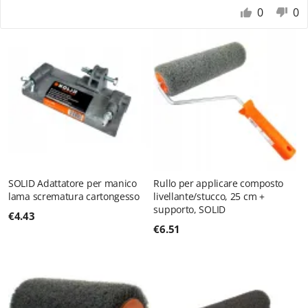
0
0
SOLID Adattatore per manico
Rullo per applicare composto
lama scrematura cartongesso
livellante/stucco, 25 cm +
supporto, SOLID
€
4.43
€
6.51