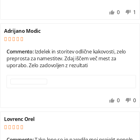
0
1
Adrijano Modic
Commento:
Izdelek in storitev odlične kakovosti, zelo
preprosta za namestitev. Zdaj iščem več mest za
uporabo. Zelo zadovoljen z rezultati
0
0
Lovrenc Orel
Commento:
Tako lepe so in naredile moj projekt popoln.