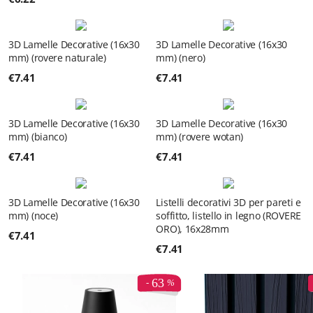
3D Lamelle Decorative (16x30
3D Lamelle Decorative (16x30
mm) (rovere naturale)
mm) (nero)
€
7.41
€
7.41
3D Lamelle Decorative (16x30
3D Lamelle Decorative (16x30
mm) (bianco)
mm) (rovere wotan)
€
7.41
€
7.41
3D Lamelle Decorative (16x30
Listelli decorativi 3D per pareti e
mm) (noce)
soffitto, listello in legno (ROVERE
ORO), 16x28mm
€
7.41
€
7.41
63