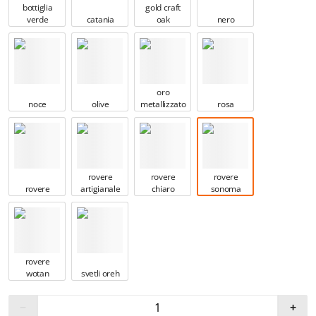
bottiglia
gold craft
verde
catania
oak
nero
oro
noce
olive
metallizzato
rosa
rovere
rovere
rovere
rovere
artigianale
chiaro
sonoma
rovere
wotan
svetli oreh
−
+