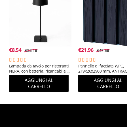
€
8.54
€
21.96
€
23.18
€
47.58
Lampada da tavolo per ristoranti,
Pannello di facciata WPC,
NERA, con batteria, ricaricabile,
219x26x2900 mm, ANTRAC
3600 mAh
(RAL 7016) (0,63 m²)
AGGIUNGI AL
AGGIUNGI AL
CARRELLO
CARRELLO