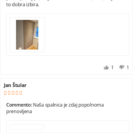
to dobra izbira.
1
1
Jan Štular
Commento:
Naša spalnica je zdaj popolnoma
prenovljena